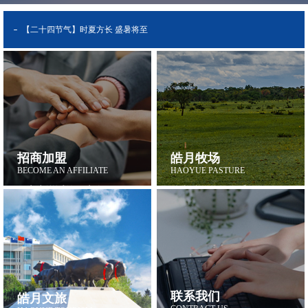
【二十四节气】时夏方长 盛暑将至
皓月集团连续25年荣誉入选 农业产业化国家重点龙头企业名单
暑假工业研学必选，来皓月解锁“牛”转乾坤的密码！
吃牛肉，满格元气！赢高考，满意成绩！
【二十四节气】时夏方长 盛暑将至
皓月沃金和牛西冷牛排获评2025 SAIL臻牛奖 年度西冷牛排！
皓月集团连续25年荣誉入选 农业产业化国家重点龙头企业名单
招商加盟
皓月牧场
BECOME AN AFFILIATE
HAOYUE PASTURE
皓月电商系列 —— 和牛脆片
吃牛肉，满格元气！赢高考，满意成绩！
用实力说话的好牛肉
鉴赏皓月牧场风采
详细 >
详细 >
皓月美味“登”全国高铁，产业龙头“塑”尔滨印象
皓月沃金和牛西冷牛排获评2025 SAIL臻牛奖 年度西冷牛排！
【媒体报道】皓月集团：用“四个蹄子”奔向肉牛产业“千亿级”
皓月电商系列 —— 和牛脆片
【产品介绍】长白山放山牛系列 —— 皓月冰鲜后牛腱
皓月美味“登”全国高铁，产业龙头“塑”尔滨印象
联系我们
皓月文旅