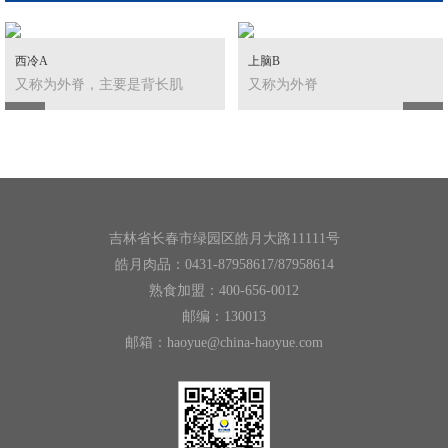
/
/
/
/
/
/
沃金黑牛
皓月肉品
皓月熟食
皓月保健
皓月饲料
皮革加工
礼盒专区
西冷A
上脑B
又称为外脊，主要是背长肌
又称为外脊
吉林省长春市绿园区皓月大路11111号
皓月肉品：0431-87958617/87958614
熟食加盟：400-656-0012
邮编：130013
邮箱：haoyue@china-haoyue.com