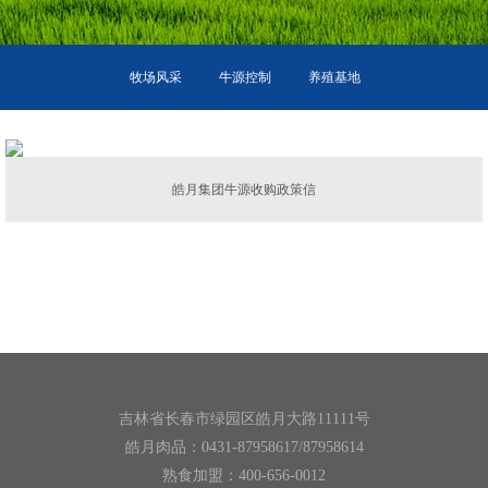
牧场风采
牛源控制
养殖基地
皓月集团牛源收购政策信
吉林省长春市绿园区皓月大路11111号
皓月肉品：0431-87958617/87958614
熟食加盟：400-656-0012