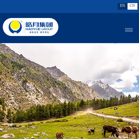
EN
CN
MENU