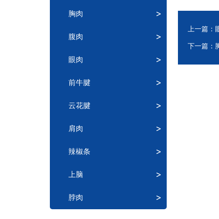
胸肉
上一篇：
腹肉
下一篇：
眼肉
前牛腱
云花腱
肩肉
辣椒条
上脑
脖肉