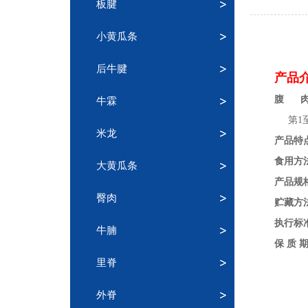
板腱
小黄瓜条
后牛腱
产品
腹 
牛霖
第1至
米龙
产品特
食用方
大黄瓜条
产品规
臀肉
贮藏方
执行标
牛腩
保 质 期
里脊
外脊