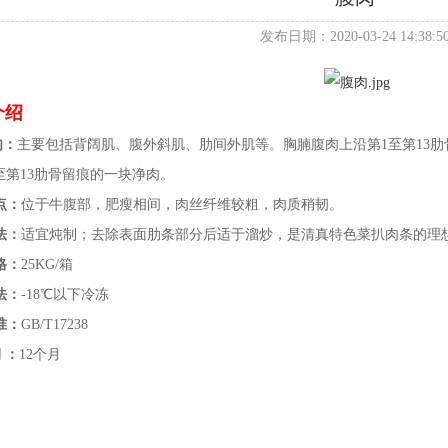
发布日期：2020-03-24 14:38:5
介绍
肉：
主要包括背阔肌、腹外斜肌、肋间外肌等。胸腩腹肉上沿第1至第1
第13肋骨留痕的一块净肉。
点：
位于牛腹部，肥瘦相间，肉丝纤维较粗，肉质稍韧。
法：
适宜炖制；去除表面肋条部分后适于溜炒，是清真特色菜扒肉条的理
格：
25KG/箱
法：
-18℃以下冷冻
准：
GB/T17238
 ：
12个月